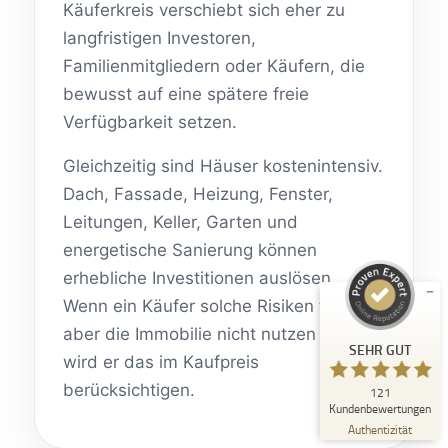
Käuferkreis verschiebt sich eher zu
langfristigen Investoren,
Familienmitgliedern oder Käufern, die
bewusst auf eine spätere freie
Verfügbarkeit setzen.
Kundenbewertungen und Erfahrungen zu
Gleichzeitig sind Häuser kostenintensiv.
Immobilienmakler Michael Ruland
Dach, Fassade, Heizung, Fenster,
SEHR GUT
Leitungen, Keller, Garten und
%
100
Empfehlungen auf
energetische Sanierung können
ProvenExpert.com
5,00
/
5,00
erhebliche Investitionen auslösen.
Wenn ein Käufer solche Risiken trägt,
18
103
aber die Immobilie nicht nutzen kann,
Bewertungen auf
4
Bewertungen von
SEHR GUT
ProvenExpert.com
anderen Quellen
wird er das im Kaufpreis
berücksichtigen.
121
Blick aufs ProvenExpert-Profil werfen
Kundenbewertungen
06.08.2026
Authentizität