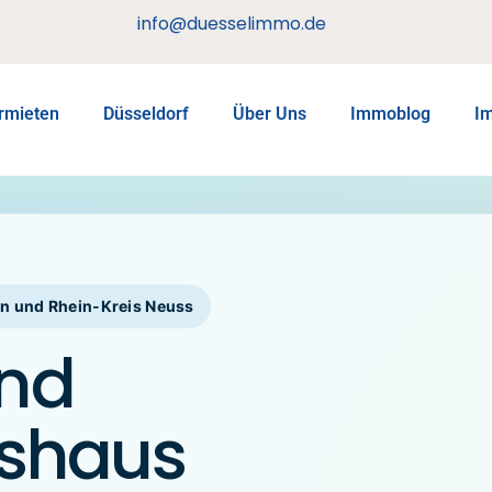
info@duesselimmo.de
rmieten
Düsseldorf
Über Uns
Immoblog
I
ln und Rhein-Kreis Neuss
nd
tshaus