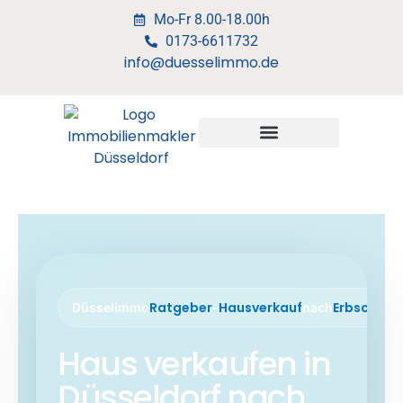
Mo-Fr 8.00-18.00h
0173-6611732
info@duesselimmo.de
Ratgeber
Hausverkauf
Erbschaft
Düsselimmo
-
nach
Haus verkaufen in
Düsseldorf nach