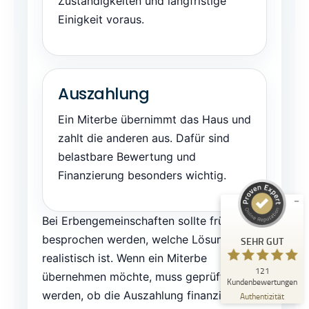
Zuständigkeiten und langfristige
Einigkeit voraus.
Auszahlung
Kundenbewertungen und Erfahrungen zu
Ein Miterbe übernimmt das Haus und
Immobilienmakler Michael Ruland
zahlt die anderen aus. Dafür sind
SEHR GUT
%
100
belastbare Bewertung und
Empfehlungen auf
Finanzierung besonders wichtig.
ProvenExpert.com
5,00
/
5,00
18
103
Bei Erbengemeinschaften sollte früh
Bewertungen auf
4
Bewertungen von
besprochen werden, welche Lösung
SEHR GUT
ProvenExpert.com
anderen Quellen
realistisch ist. Wenn ein Miterbe
121
Blick aufs ProvenExpert-Profil werfen
übernehmen möchte, muss geprüft
Kundenbewertungen
06.08.2026
werden, ob die Auszahlung finanzierbar
Authentizität