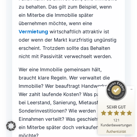
zu behalten. Das gilt zum Beispiel, wenn
ein Miterbe die Immobilie später
übernehmen möchte, wenn eine
Vermietung
wirtschaftlich attraktiv ist
oder wenn der Markt kurzfristig ungünstig
erscheint. Trotzdem sollte das Behalten
Kundenbewertungen und Erfahrungen zu
Immobilienmakler Michael Ruland
nicht mit Passivität verwechselt werden.
SEHR GUT
%
100
Wer eine Immobilie gemeinsam hält,
Empfehlungen auf
braucht klare Regeln. Wer verwaltet die
ProvenExpert.com
5,00
/
5,00
Immobilie? Wer beauftragt Handwerker?
Wer zahlt laufende Kosten? Was passiert
18
103
bei Leerstand, Sanierung, Mietausfall oder
Bewertungen auf
4
Bewertungen von
SEHR GUT
ProvenExpert.com
anderen Quellen
Sonderinvestitionen? Wie werden
Einnahmen verteilt? Was geschieht, wenn
121
Blick aufs ProvenExpert-Profil werfen
Kundenbewertungen
ein Miterbe später doch verkaufen
06.08.2026
Authentizität
möchte?