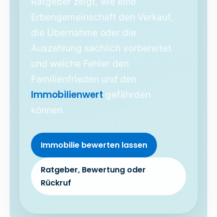
Ratgeber zeigt, wie eine
Erbengemeinschaft den Verkauf,
die Übernahme oder die
Auszahlung sachlich vorbereitet
und welche Fehler den
Familienfrieden und den
Immobilienwert
gefährden
können.
Immobilie bewerten lassen
Ratgeber, Bewertung oder
Rückruf