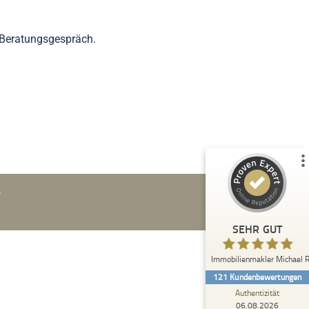
 Beratungsgespräch.
Kundenbewertungen und Erfahrungen zu
Immobilienmakler Michael Ruland
%
100
SEHR GUT
Empfehlungen auf
ProvenExpert.com
5,00
/
5,00
f
103
18
SEHR GUT
4
Bewertungen von
Bewertungen auf
anderen Quellen
ProvenExpert.com
Immobilienmakler Michael 
121
Kundenbewertungen
Blick aufs ProvenExpert-Profil werfen
Authentizität
06.08.2026
06.08.2026