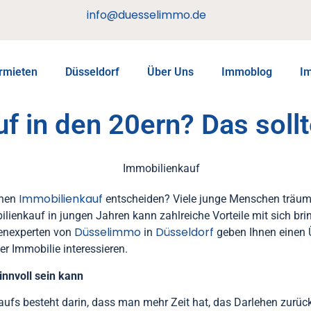
info@duesselimmo.de
rmieten
Düsseldorf
Über Uns
Immoblog
I
f in den 20ern? Das sollt
Immobilienkauf
inen
entscheiden? Viele junge Menschen träu
bilienkauf in jungen Jahren kann zahlreiche Vorteile mit sich br
Düsselimmo
Düsseldorf
ienexperten von
in
geben Ihnen einen Ü
er Immobilie interessieren.
nnvoll sein kann
aufs besteht darin, dass man mehr Zeit hat, das Darlehen zurüc