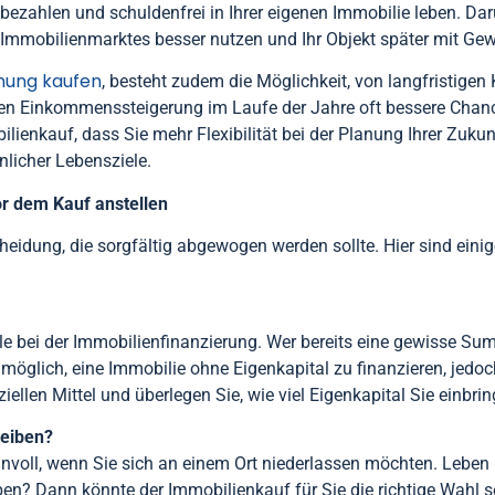
bbezahlen und schuldenfrei in Ihrer eigenen Immobilie leben. Da
Immobilienmarktes besser nutzen und Ihr Objekt später mit Gew
ung kaufen
, besteht zudem die Möglichkeit, von langfristigen 
llen Einkommenssteigerung im Laufe der Jahre oft bessere Chanc
ienkauf, dass Sie mehr Flexibilität bei der Planung Ihrer Zukunf
nlicher Lebensziele.
or dem Kauf anstellen
heidung, die sorgfältig abgewogen werden sollte. Hier sind einig
lle bei der Immobilienfinanzierung. Wer bereits eine gewisse Sum
möglich, eine Immobilie ohne Eigenkapital zu finanzieren, jedoc
ziellen Mittel und überlegen Sie, wie viel Eigenkapital Sie einbr
leiben?
nnvoll, wenn Sie sich an einem Ort niederlassen möchten. Leben 
ben? Dann könnte der Immobilienkauf für Sie die richtige Wahl 